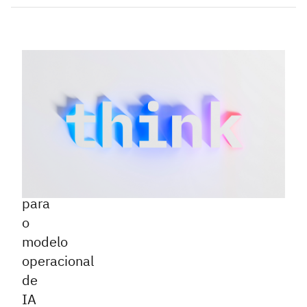
|
mai
Inteligência
5,
Artificial
2026
Think
2026:
IBM
apresenta
plano
para
o
modelo
operacional
de
IA