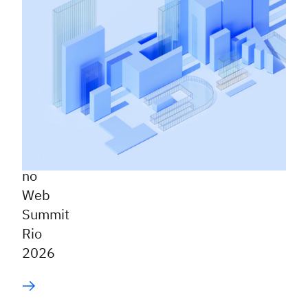
desafio
global
para
startups
de
esportes
e
amplia
presença
no
Web
Summit
Rio
2026