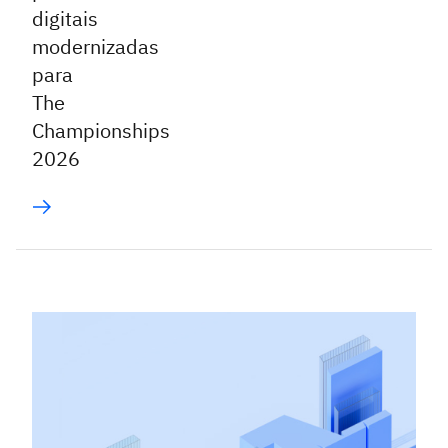
digitais
modernizadas
para
The
Championships
2026
|
jun
Inteligência
8,
Artificial
2026
IBM
lança